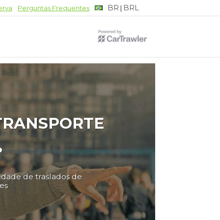
BR
BRL
|
erva
Perguntas Frequentes
 TRANSPORTE
?
edade de traslados de
es