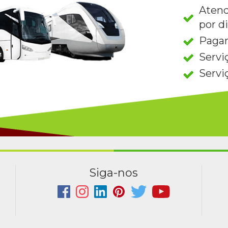
Atend
por d
Paga
Servi
Servi
Siga-nos