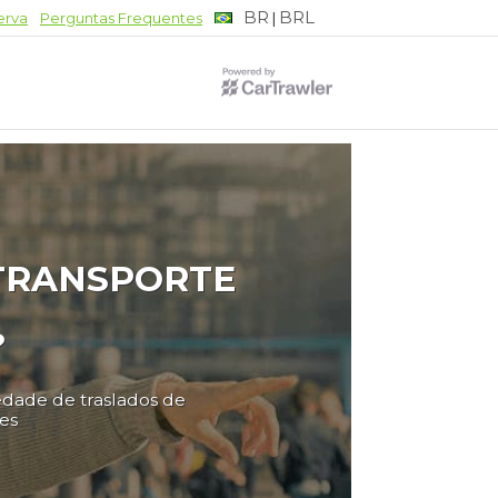
BR
BRL
|
erva
Perguntas Frequentes
 TRANSPORTE
?
edade de traslados de
es