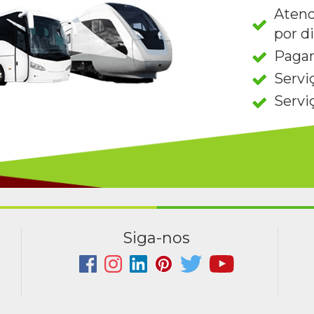
Atend
por d
Paga
Servi
Servi
Siga-nos