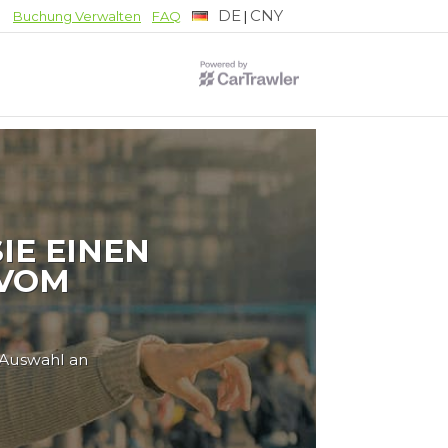
DE
CNY
|
Buchung Verwalten
FAQ
IE EINEN
 VOM
 Auswahl an