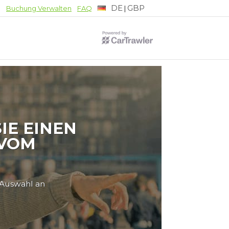
DE
GBP
|
Buchung Verwalten
FAQ
IE EINEN
 VOM
 Auswahl an