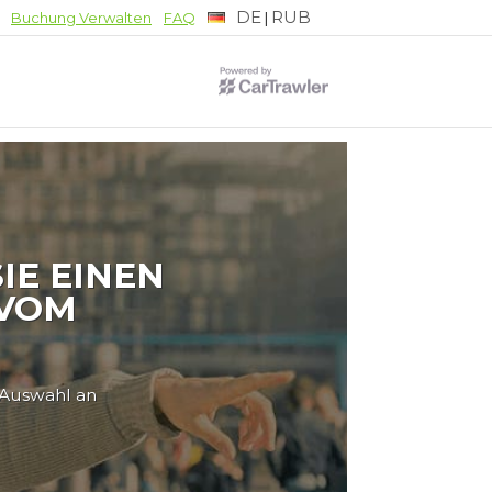
DE
RUB
|
Buchung Verwalten
FAQ
IE EINEN
 VOM
 Auswahl an