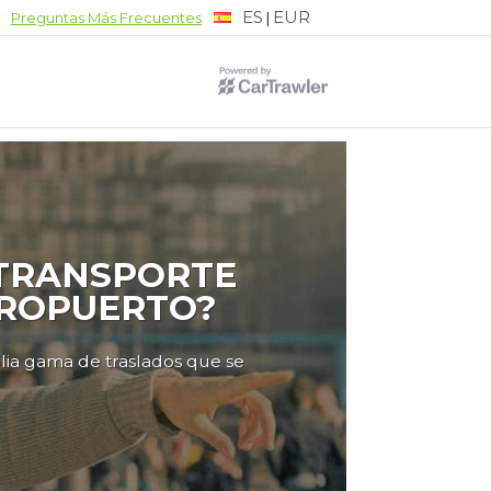
ES
EUR
|
Preguntas Más Frecuentes
 TRANSPORTE
EROPUERTO?
lia gama de traslados que se