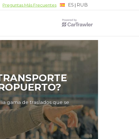
ES
RUB
|
Preguntas Más Frecuentes
 TRANSPORTE
EROPUERTO?
lia gama de traslados que se