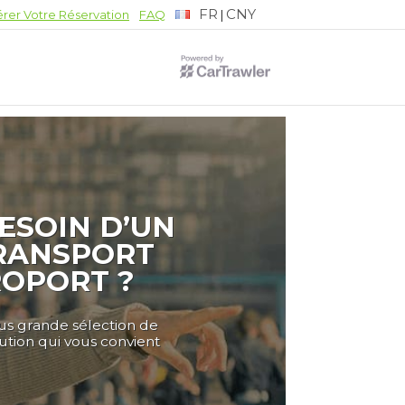
FR
CNY
|
rer Votre Réservation
FAQ
ESOIN D’UN
RANSPORT
ROPORT ?
lus grande sélection de
lution qui vous convient