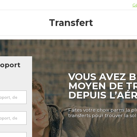
Gé
Transfert
roport
VOUS AVEZ B
MOYEN DE T
DEPUIS L’AÉ
Faites votre choix parmi la p
transferts pour trouver la so