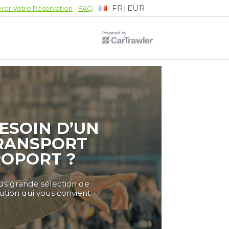
FR
EUR
|
rer Votre Réservation
FAQ
ESOIN D’UN
RANSPORT
ROPORT ?
lus grande sélection de
lution qui vous convient