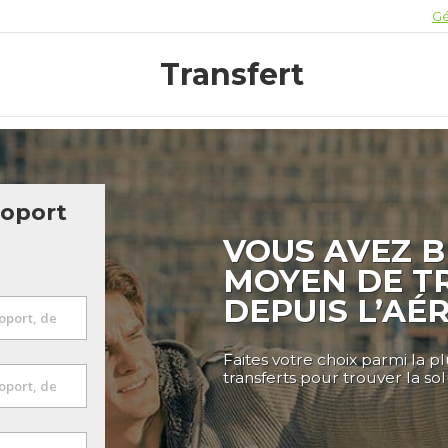
Gé
Transfert
roport
VOUS AVEZ B
MOYEN DE T
DEPUIS L’AÉ
Faites votre choix parmi la p
transferts pour trouver la so