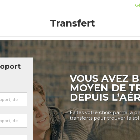
Gé
Transfert
roport
VOUS AVEZ B
MOYEN DE T
DEPUIS L’AÉ
Faites votre choix parmi la p
transferts pour trouver la so