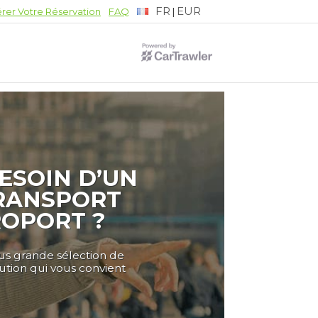
FR
EUR
|
rer Votre Réservation
FAQ
ESOIN D’UN
RANSPORT
ROPORT ?
lus grande sélection de
lution qui vous convient