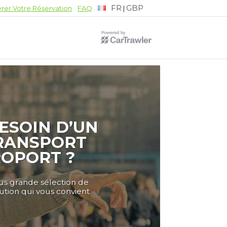
FR
GBP
|
rer Votre Réservation
FAQ
ESOIN D’UN
RANSPORT
ROPORT ?
lus grande sélection de
lution qui vous convient