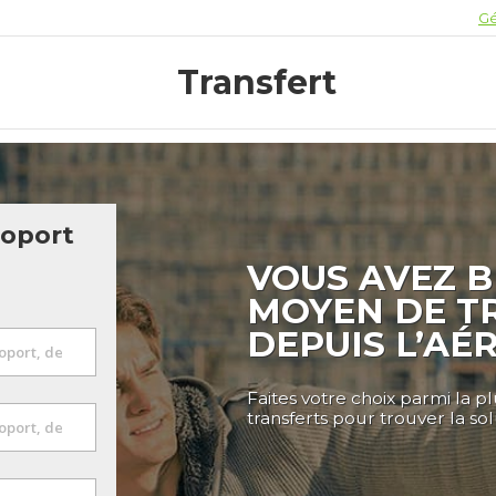
Gé
Transfert
roport
VOUS AVEZ B
MOYEN DE T
DEPUIS L’AÉ
Faites votre choix parmi la p
transferts pour trouver la so