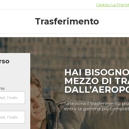
Gestisci La Preno
Trasferimento
rso
HAI BISOGNO
MEZZO DI T
DALL’AEROP
rto
Seleziona il trasferimento pi
entro la gamma più completa 