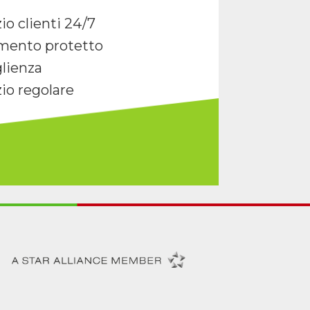
io clienti 24/7
mento protetto
lienza
zio regolare