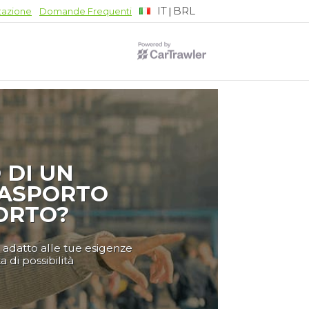
IT
BRL
|
tazione
Domande Frequenti
 DI UN
RASPORTO
ORTO?
ù adatto alle tue esigenze
di possibilità