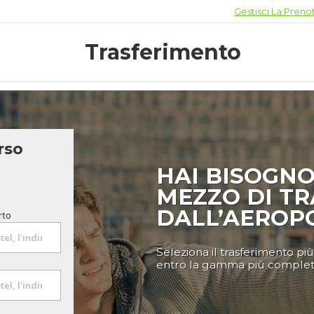
Gestisci La Preno
Trasferimento
rso
HAI BISOGNO
MEZZO DI T
DALL’AEROP
rto
Seleziona il trasferimento pi
entro la gamma più completa 