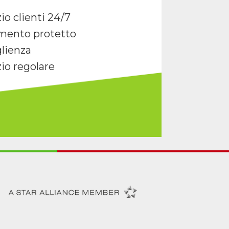
io clienti 24/7
mento protetto
lienza
zio regolare