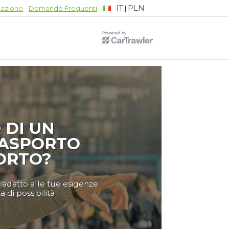
IT
PLN
|
tazione
Domande Frequenti
 DI UN
RASPORTO
ORTO?
ù adatto alle tue esigenze
di possibilità