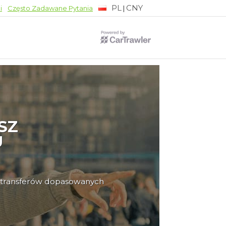
PL
CNY
|
i
Często Zadawane Pytania
SZ
U
ty transferów dopasowanych