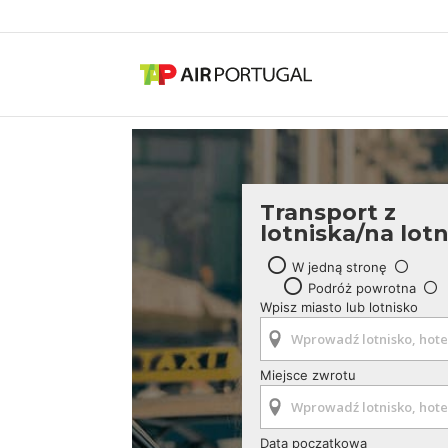
Transport z
lotniska/na lot
W jedną stronę
Podróż powrotna
Wpisz miasto lub lotnisko
Miejsce zwrotu
Data początkowa