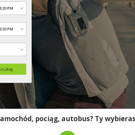
Szukaj
amochód, pociąg, autobus? Ty wybiera