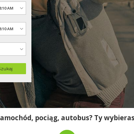
Szukaj
amochód, pociąg, autobus? Ty wybiera