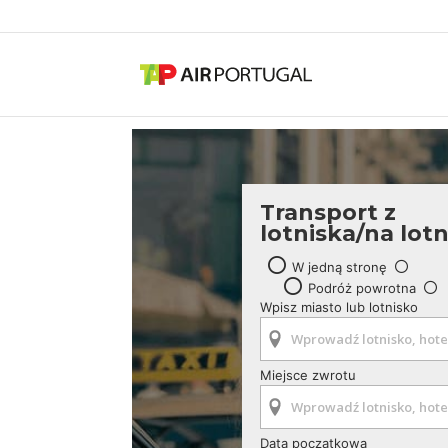
Transport z
lotniska/na lot
W jedną stronę
Podróż powrotna
Wpisz miasto lub lotnisko
Miejsce zwrotu
Data początkowa