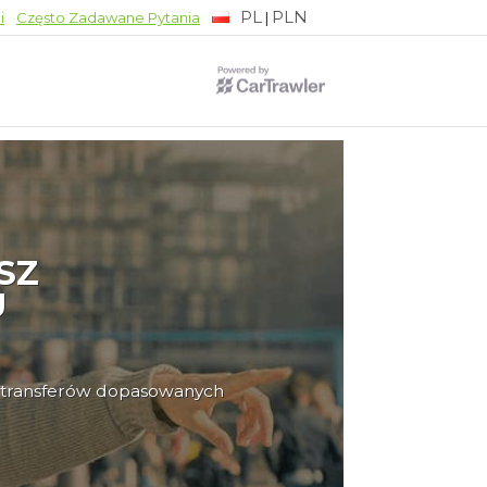
PL
PLN
|
i
Często Zadawane Pytania
SZ
U
ty transferów dopasowanych