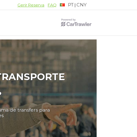
PT
CNY
|
Gerir Reserva
FAQ
 TRANSPORTE
?
gama de transfers para
es