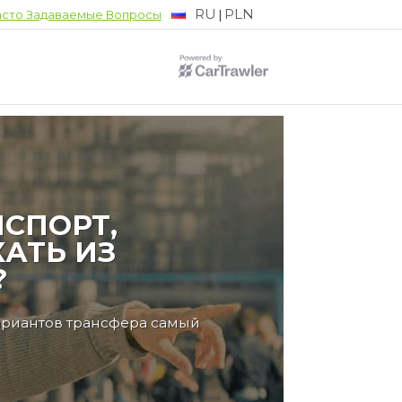
RU
PLN
|
асто Задаваемые Вопросы
СПОРТ,
АТЬ ИЗ
?
ариантов трансфера самый