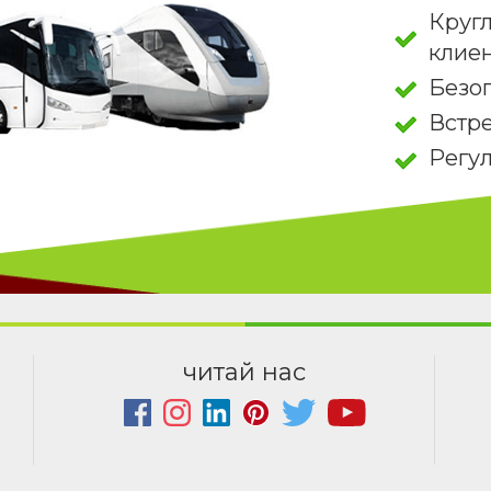
Круг
клие
Безо
Встре
Регу
читай нас