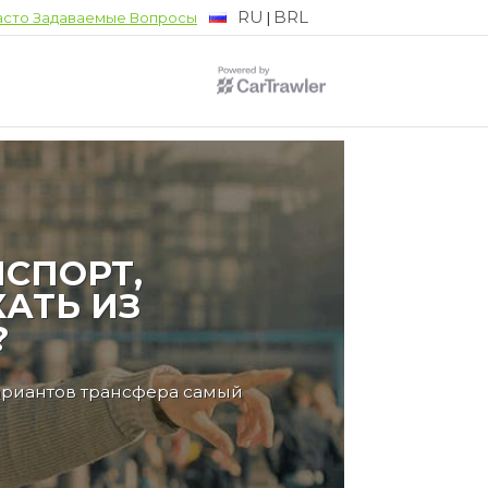
RU
BRL
|
асто Задаваемые Вопросы
СПОРТ,
АТЬ ИЗ
?
ариантов трансфера самый