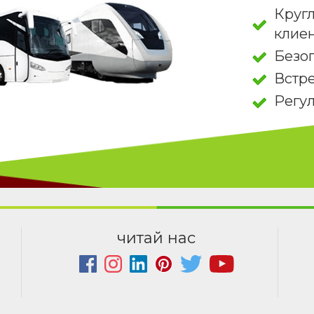
Круг
клие
Безо
Встре
Регу
читай нас