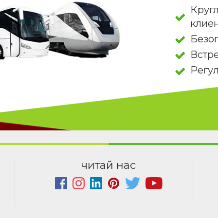
Круг
клие
Безо
Встре
Регу
читай нас