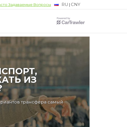
RU
CNY
|
асто Задаваемые Вопросы
СПОРТ,
АТЬ ИЗ
?
ариантов трансфера самый