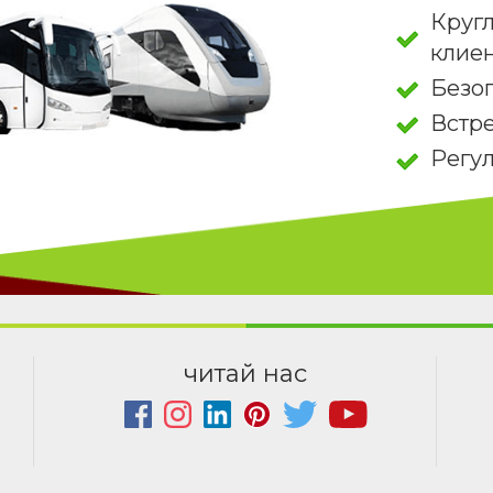
Круг
клие
Безо
Встре
Регу
читай нас