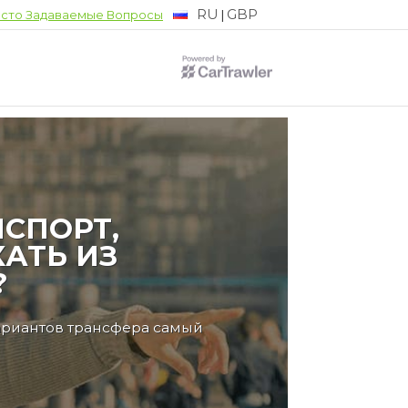
RU
GBP
|
сто Задаваемые Вопросы
СПОРТ,
АТЬ ИЗ
?
ариантов трансфера самый