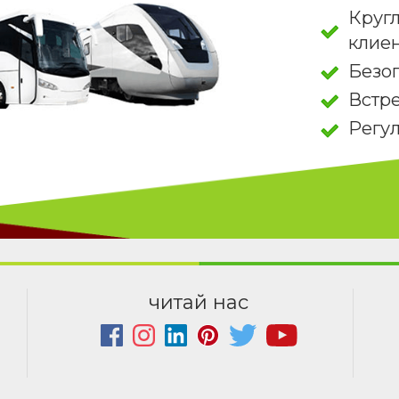
Круг
клие
Безо
Встре
Регу
читай нас