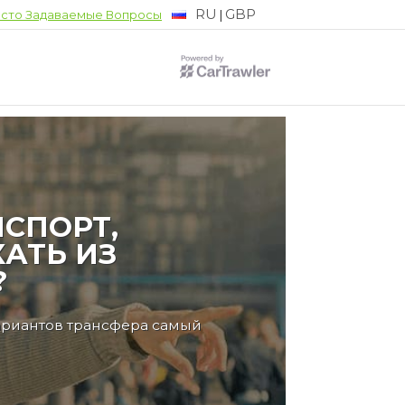
RU
GBP
|
сто Задаваемые Вопросы
СПОРТ,
АТЬ ИЗ
?
ариантов трансфера самый