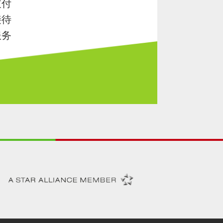
支付
接待
服务