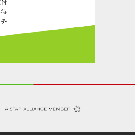
支付
接待
服务