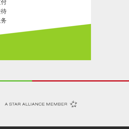
支付
接待
服务