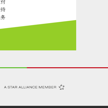
支付
接待
服务