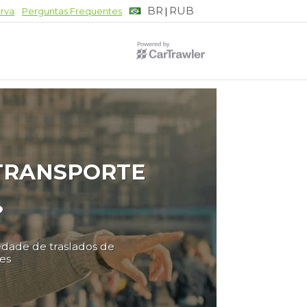
BR
RUB
|
erva
Perguntas Frequentes
 TRANSPORTE
?
edade de traslados de
es