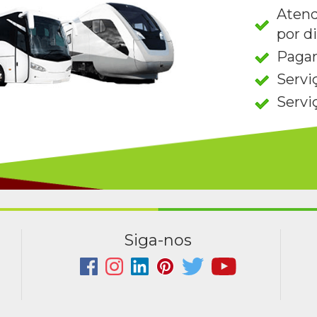
Atend
por d
Paga
Servi
Servi
Siga-nos